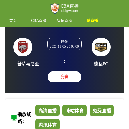
首页
CBA直播
篮球直播
足球直播
印尼超
2025-11-05 20:00:00
:
普萨马尼亚
德瓦F
完赛
高清直播
咪咕体育
免费直播
播放线
路：
腾讯体育