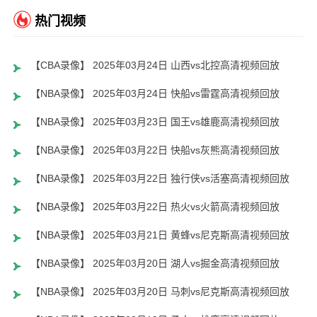
热门视频
【CBA录像】 2025年03月24日 山西vs北控高清视频回放
【NBA录像】 2025年03月24日 快船vs雷霆高清视频回放
【NBA录像】 2025年03月23日 国王vs雄鹿高清视频回放
【NBA录像】 2025年03月22日 快船vs灰熊高清视频回放
【NBA录像】 2025年03月22日 独行侠vs活塞高清视频回放
【NBA录像】 2025年03月22日 热火vs火箭高清视频回放
【NBA录像】 2025年03月21日 黄蜂vs尼克斯高清视频回放
【NBA录像】 2025年03月20日 湖人vs掘金高清视频回放
【NBA录像】 2025年03月20日 马刺vs尼克斯高清视频回放