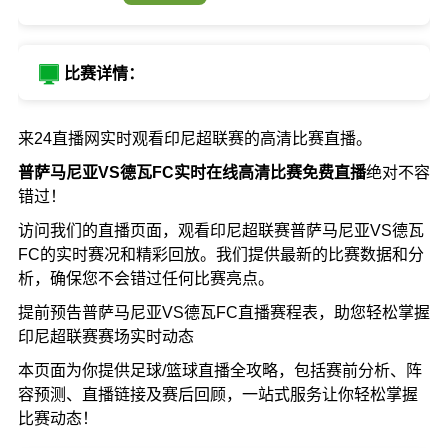
比赛详情：
来24直播网实时观看印尼超联赛的高清比赛直播。
普萨马尼亚VS德瓦FC实时在线高清比赛免费直播
绝对不容
错过！
访问我们的直播页面，观看印尼超联赛普萨马尼亚VS德瓦
FC的实时赛况和精彩回放。我们提供最新的比赛数据和分
析，确保您不会错过任何比赛亮点。
提前预告普萨马尼亚VS德瓦FC直播赛程表，助您轻松掌握
印尼超联赛赛场实时动态
本页面为你提供足球/篮球直播全攻略，包括赛前分析、阵
容预测、直播链接及赛后回顾，一站式服务让你轻松掌握
比赛动态！