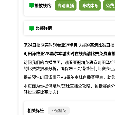
播放线路：
高清直播
咪咕体育
免费
比赛详情：
来24直播网实时观看亚冠精英联赛的高清比赛直播
町田泽维亚VS墨尔本城实时在线高清比赛免费直
访问我们的直播页面，观看亚冠精英联赛町田泽维
的比赛数据和分析，确保您不会错过任何比赛亮点
提前预告町田泽维亚VS墨尔本城直播赛程表，助
本页面为你提供足球/篮球直播全攻略，包括赛前
轻松掌握比赛动态！
亚冠精英
相关标签: