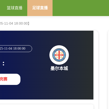
篮球直播
足球直播
11-04 18:00:00】
25-11-04 18:00:00
:
墨尔本城
完赛