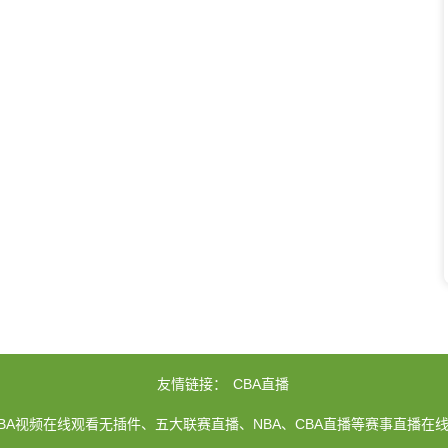
友情链接：
CBA直播
CBA视频在线观看无插件、五大联赛直播、NBA、CBA直播等赛事直播在