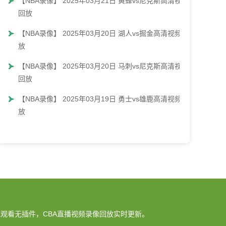
【NBA录像】 2025年03月21日 黄蜂vs尼克斯高清视频
回放
【NBA录像】 2025年03月20日 湖人vs掘金高清视频回
放
【NBA录像】 2025年03月20日 马刺vs尼克斯高清视频
回放
【NBA录像】 2025年03月19日 勇士vs雄鹿高清视频回
放
线观看无插件，CBA直播视频录像回放实时更新。