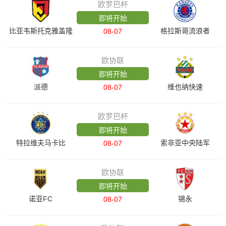
欧罗巴杯
即将开始
比亚韦斯托克雅盖隆
格拉斯哥流浪者
08-07
欧协联
即将开始
派德
维也纳快速
08-07
欧罗巴杯
即将开始
特拉维夫马卡比
索非亚中央陆军
08-07
欧协联
即将开始
诺亚FC
锡永
08-07