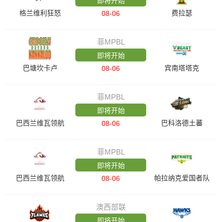
即将开始
格兰维利狂怒
费拉瑟
08-06
菲MPBL
即将开始
巴塘坎卡卢
宾南塔塔克
08-06
菲MPBL
即将开始
巴西兰维瓦领航
巴科洛德土蕃
08-06
菲MPBL
即将开始
巴西兰维瓦领航
帕拉纳克爱国者队
08-06
澳西部联
即将开始