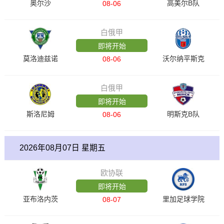
奥尔沙
高美尔B队
08-06
白俄甲
即将开始
莫洛迪兹诺
沃尔纳平斯克
08-06
白俄甲
即将开始
斯洛尼姆
明斯克B队
08-06
2026年08月07日 星期五
欧协联
即将开始
亚布洛内茨
里加足球学院
08-07