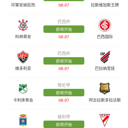
印第安纳狂热
拉斯维加斯王牌
08-07
巴西杯
即将开始
科林蒂安
巴西国际
08-07
巴西杯
即将开始
维多利亚
巴拉纳竞技
08-07
哥伦甲
即将开始
卡利体育会
阿古拉斯多拉达斯
08-07
玻利甲
即将开始