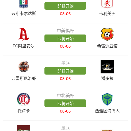
即将开始
云斯卡尔达斯
卡利美洲
08-06
中美俱杯
即将开始
FC阿里安沙
希雷迪亚诺
08-06
墨联
即将开始
弗雷斯尼洛虾
潘多拉
08-06
中北美杯
即将开始
托卢卡
西雅图海湾人
08-06
墨联