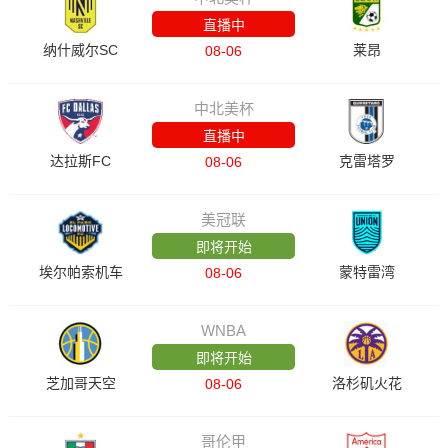
直播中
纳什威尔SC
莱昂
08-06
中北美杯
直播中
达拉斯FC
克雷塔罗
08-06
美冠联
即将开始
埃尔帕索机车
蒙特雷湾
08-06
WNBA
即将开始
芝加哥天空
洛杉矶火花
08-06
哥伦甲