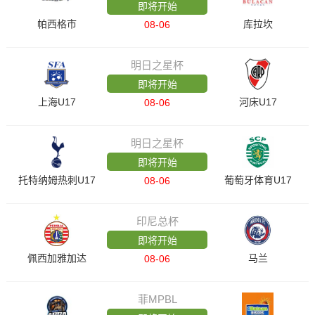
即将开始
帕西格市
库拉坎
08-06
明日之星杯
即将开始
上海U17
河床U17
08-06
明日之星杯
即将开始
托特纳姆热刺U17
葡萄牙体育U17
08-06
印尼总杯
即将开始
佩西加雅加达
马兰
08-06
菲MPBL