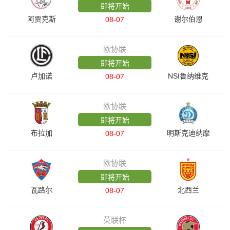
即将开始
阿贾克斯
谢尔伯恩
08-07
欧协联
即将开始
卢加诺
NSI鲁纳维克
08-07
欧协联
即将开始
布拉加
明斯克迪纳摩
08-07
欧协联
即将开始
瓦路尔
北西兰
08-07
英联杯