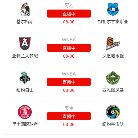
阿乙
直播中
基尔梅斯
祖祖尔甘拿斯亚
08-06
WNBA
直播中
亚特兰大梦想
凤凰城水银
08-06
WNBA
直播中
纽约自由
西雅图风暴
08-06
美甲
直播中
里士满踢球者
纽约宇宙队
08-06