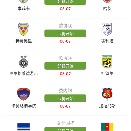
即将开始
本菲卡
哈茨
08-07
欧协联
即将开始
特费奥里
德利塔
08-07
欧协联
即将开始
贝尔格莱德游击
杜堡尔
08-07
委内超
即将开始
卡贝略港学院
加拉加斯
08-07
女非国杯