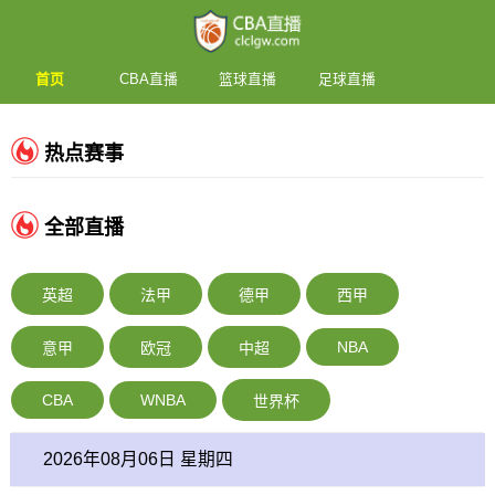
首页
CBA直播
篮球直播
足球直播
热点赛事
全部直播
英超
法甲
德甲
西甲
NBA
意甲
欧冠
中超
CBA
WNBA
世界杯
2026年08月06日 星期四