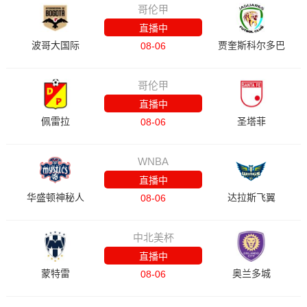
哥伦甲
直播中
波哥大国际
贾奎斯科尔多巴
08-06
哥伦甲
直播中
佩雷拉
圣塔菲
08-06
WNBA
直播中
华盛顿神秘人
达拉斯飞翼
08-06
中北美杯
直播中
蒙特雷
奥兰多城
08-06