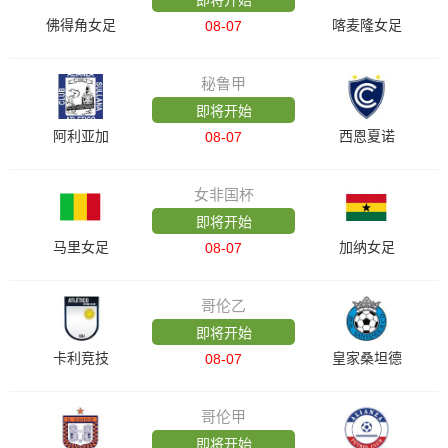
即将开始
佛得角女足
喀麦隆女足
08-07
秘鲁甲
即将开始
阿利亚加
西恩夏诺
08-07
女非国杯
即将开始
马里女足
加纳女足
08-07
哥伦乙
即将开始
卡利竞技
皇家桑坦德
08-07
哥伦甲
即将开始