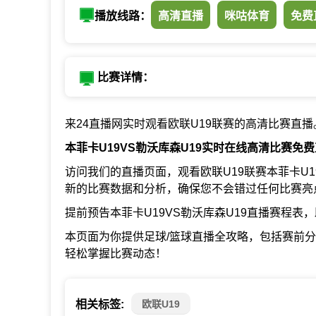
播放线路：
高清直播
咪咕体育
免费
比赛详情：
来24直播网实时观看欧联U19联赛的高清比赛直播
本菲卡U19VS勒沃库森U19实时在线高清比赛免
访问我们的直播页面，观看欧联U19联赛本菲卡U1
新的比赛数据和分析，确保您不会错过任何比赛亮
提前预告本菲卡U19VS勒沃库森U19直播赛程表
本页面为你提供足球/篮球直播全攻略，包括赛前
轻松掌握比赛动态！
欧联U19
相关标签: