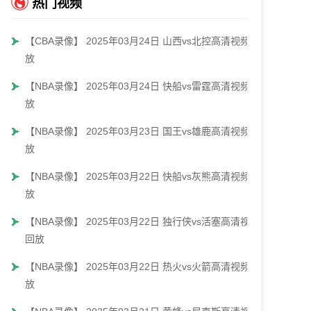
热门视频
【CBA录像】 2025年03月24日 山西vs北控高清视频回
放
【NBA录像】 2025年03月24日 快船vs雷霆高清视频回
放
【NBA录像】 2025年03月23日 国王vs雄鹿高清视频回
放
【NBA录像】 2025年03月22日 快船vs灰熊高清视频回
放
【NBA录像】 2025年03月22日 独行侠vs活塞高清视频
回放
【NBA录像】 2025年03月22日 热火vs火箭高清视频回
放