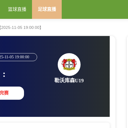
篮球直播
足球直播
25-11-05 19:00:00】
25-11-05 19:00:00
:
勒沃库森U19
完赛