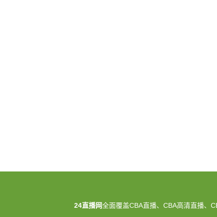
24直播网
全面覆盖CBA直播、CBA高清直播、