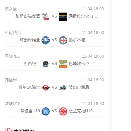
澳女篮
11-04 18:00
珀斯山猫女篮
VS
汤斯维尔火力女篮
亚冠精英
11-04 18:00
町田泽维亚
VS
墨尔本城
菲MPBL
11-04 18:00
凯西织工
VS
巴塘坎卡卢
韩篮甲
11-04 18:00
首尔SK骑士
VS
釜山宙斯盾
欧联U19
11-04 18:30
拿玻里U19
VS
法兰克福U19