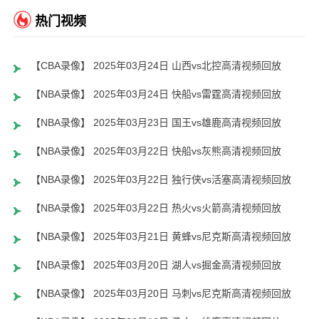
热门视频
【CBA录像】 2025年03月24日 山西vs北控高清视频回放
【NBA录像】 2025年03月24日 快船vs雷霆高清视频回放
【NBA录像】 2025年03月23日 国王vs雄鹿高清视频回放
【NBA录像】 2025年03月22日 快船vs灰熊高清视频回放
【NBA录像】 2025年03月22日 独行侠vs活塞高清视频回放
【NBA录像】 2025年03月22日 热火vs火箭高清视频回放
【NBA录像】 2025年03月21日 黄蜂vs尼克斯高清视频回放
【NBA录像】 2025年03月20日 湖人vs掘金高清视频回放
【NBA录像】 2025年03月20日 马刺vs尼克斯高清视频回放