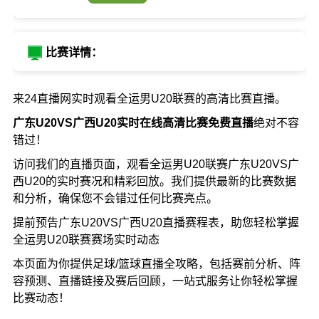
比赛详情：
来24直播网实时观看全运男U20联赛的高清比赛直播。
广东U20VS广西U20实时在线高清比赛免费直播
绝对不容
错过！
访问我们的直播页面，观看全运男U20联赛广东U20VS广
西U20的实时赛况和精彩回放。我们提供最新的比赛数据
和分析，确保您不会错过任何比赛亮点。
提前预告广东U20VS广西U20直播赛程表，助您轻松掌握
全运男U20联赛赛场实时动态
本页面为你提供足球/篮球直播全攻略，包括赛前分析、阵
容预测、直播链接及赛后回顾，一站式服务让你轻松掌握
比赛动态！