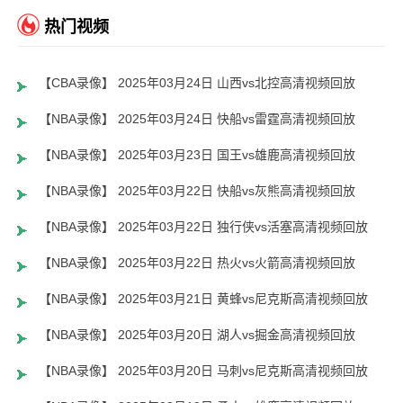
热门视频
【CBA录像】 2025年03月24日 山西vs北控高清视频回放
【NBA录像】 2025年03月24日 快船vs雷霆高清视频回放
【NBA录像】 2025年03月23日 国王vs雄鹿高清视频回放
【NBA录像】 2025年03月22日 快船vs灰熊高清视频回放
【NBA录像】 2025年03月22日 独行侠vs活塞高清视频回放
【NBA录像】 2025年03月22日 热火vs火箭高清视频回放
【NBA录像】 2025年03月21日 黄蜂vs尼克斯高清视频回放
【NBA录像】 2025年03月20日 湖人vs掘金高清视频回放
【NBA录像】 2025年03月20日 马刺vs尼克斯高清视频回放