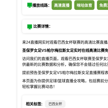
播放线路：
高清直播
咪咕体育
免费
比赛详情：
来24直播网实时观看巴西女杯联赛的高清比赛直播
圣保罗女足VS帕尔梅拉斯女足实时在线高清比赛
访问我们的直播页面，观看巴西女杯联赛圣保罗女
供最新的比赛数据和分析，确保您不会错过任何比
提前预告圣保罗女足VS帕尔梅拉斯女足直播赛程
本页面为你提供足球/篮球直播全攻略，包括赛前
轻松掌握比赛动态！
巴西女杯
相关标签: