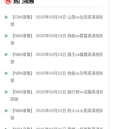
热门视频
【CBA录像】 2025年03月24日 山西vs北控高清视频回
放
【NBA录像】 2025年03月24日 快船vs雷霆高清视频回
放
【NBA录像】 2025年03月23日 国王vs雄鹿高清视频回
放
【NBA录像】 2025年03月22日 快船vs灰熊高清视频回
放
【NBA录像】 2025年03月22日 独行侠vs活塞高清视频
回放
【NBA录像】 2025年03月22日 热火vs火箭高清视频回
放