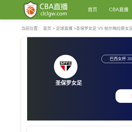
首页
CBA直播
当前位置：
首页
>
足球直播
>
圣保罗女足 VS 帕尔梅拉斯女足 【20
巴西女杯
20
圣保罗女足