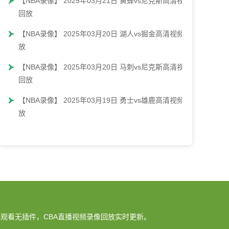
【NBA录像】 2025年03月21日 黄蜂vs尼克斯高清视频
回放
【NBA录像】 2025年03月20日 湖人vs掘金高清视频回
放
【NBA录像】 2025年03月20日 马刺vs尼克斯高清视频
回放
【NBA录像】 2025年03月19日 勇士vs雄鹿高清视频回
放
线观看无插件，CBA直播视频录像回放实时更新。