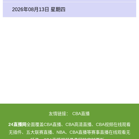
2026年08月13日 星期四
友情链接：
CBA直播
24直播网
全面覆盖CBA直播、CBA高清直播、CBA视频在线观看
无插件、五大联赛直播、NBA、CBA直播等赛事直播在线观看无